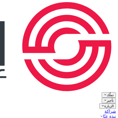
تملّك
تأجير
الزيارة
شراكة
نبذة عنّا