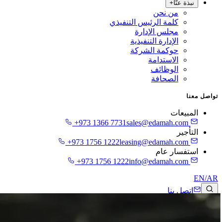
نبذة عنّا
+
من نحن
كلمة الرئيس التنفيذي
مجلس الإدارة
الإدارة التنفيذية
حوكمة الشركة
الاستدامة
الوظائف
الصحافة
تواصل معنا
المبيعات
+973 1366 7731
sales@edamah.com
التأجير
+973 1756 1222
leasing@edamah.com
استفسار عام
+973 1756 1222
info@edamah.com
EN
/
AR
اتصل بنا