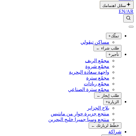
سجّل اهتمامك
EN
/
AR
تملّك
+
مساكن تيڤولي
طلب شراء
←
تأجير
+
مجمّع الريف
مجمّع شروة
واجهة سعادة البحرية
مجمّع سترة
مجمّع ريادات
مجمّع سترة الصناعي
طلب إيجار
←
الزيارة
+
بلاج الجزاير
منتجع جزيرة حوار من مانتيس
منتجع وسبا جميرا خليج البحرين
خطّط لزيارتك
←
شراكة